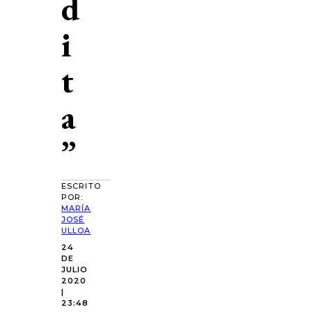
d
i
t
a
”
ESCRITO
POR:
MARÍA
JOSÉ
ULLOA
24
DE
JULIO
2020
|
23:48