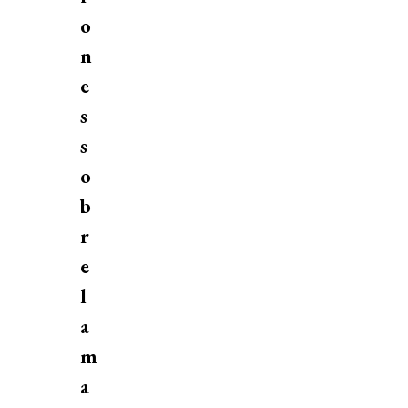
o
n
e
s
s
o
b
r
e
l
a
m
a