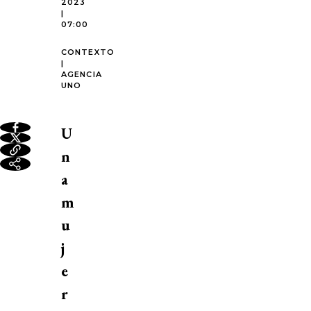
2023
|
07:00
CONTEXTO
|
AGENCIA
UNO
U
n
a
m
u
j
e
r