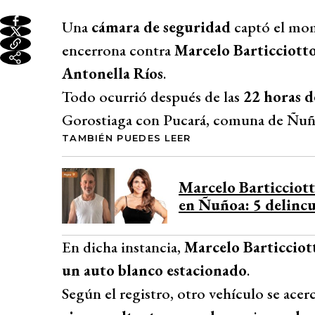
Una
cámara de seguridad
captó el mom
encerrona contra
Marcelo Barticciott
Antonella Ríos
.
Todo ocurrió después de las
22 horas d
Gorostiaga con Pucará, comuna de Ñuñ
TAMBIÉN PUEDES LEER
Marcelo Barticciott
en Ñuñoa: 5 delincu
En dicha instancia,
Marcelo Barticciot
un auto blanco estacionado
.
Según el registro, otro vehículo se acer