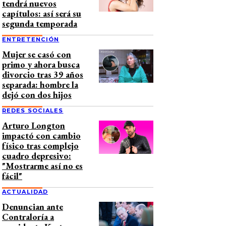
tendrá nuevos
capítulos: así será su
segunda temporada
ENTRETENCIÓN
Mujer se casó con
primo y ahora busca
divorcio tras 39 años
separada: hombre la
dejó con dos hijos
REDES SOCIALES
Arturo Longton
impactó con cambio
físico tras complejo
cuadro depresivo:
"Mostrarme así no es
fácil"
ACTUALIDAD
Denuncian ante
Contraloría a