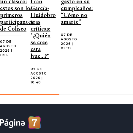
un clásico:
Fran
gesto en su
estos son los
García-
cumpleaños:
primeros
Huidobro
“Cómo no
participantes
tras
amarte”
de Coliseo
críticas:
"¿Quién
07 DE
AGOSTO
se cree
07 DE
2026 |
AGOSTO
esta
09:39
2026 |
hue…?"
11:16
07 DE
AGOSTO
2026 |
10:40