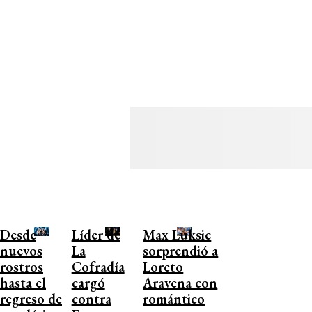
Desde
Líder de
Max Luksic
nuevos
La
sorprendió a
rostros
Cofradía
Loreto
hasta el
cargó
Aravena con
regreso de
contra
romántico