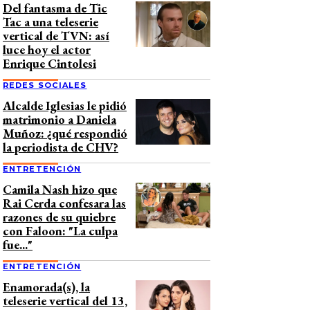
Del fantasma de Tic
Tac a una teleserie
vertical de TVN: así
luce hoy el actor
Enrique Cintolesi
REDES SOCIALES
Alcalde Iglesias le pidió
matrimonio a Daniela
Muñoz: ¿qué respondió
la periodista de CHV?
ENTRETENCIÓN
Camila Nash hizo que
Rai Cerda confesara las
razones de su quiebre
con Faloon: "La culpa
fue..."
ENTRETENCIÓN
Enamorada(s), la
teleserie vertical del 13,