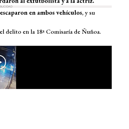
daron al exfutbolista y a la actriz.
BLICIDAD
s escaparon en ambos vehículos
, y su
l delito en la 18ª Comisaría de Ñuñoa.