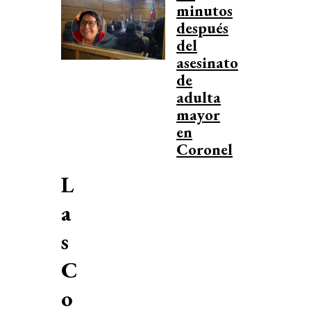
minutos
después
del
asesinato
de
adulta
mayor
en
Coronel
L
a
s
C
o