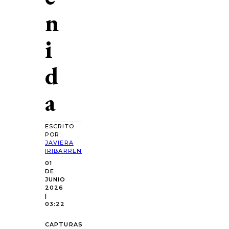
n
i
d
a
ESCRITO
POR:
JAVIERA
IRIBARREN
01
DE
JUNIO
2026
|
03:22
CAPTURAS