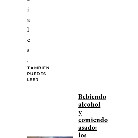
i
a
l
e
s
.
TAMBIÉN
PUEDES
LEER
Bebiendo
alcohol
y
comiendo
asado:
los