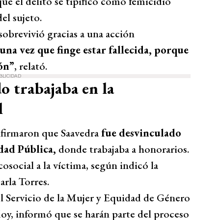
ue el delito se tipificó como femicidio
el sujeto.
sobrevivió gracias a una acción
una vez que finge estar fallecida, porque
ón”
, relató.
BLICIDAD
o trabajaba en la
l
firmaron que Saavedra
fue desvinculado
dad Pública,
donde trabajaba a honorarios.
social a la víctima, según indicó la
rla Torres.
l Servicio de la Mujer y Equidad de Género
doy, informó que se harán parte del proceso