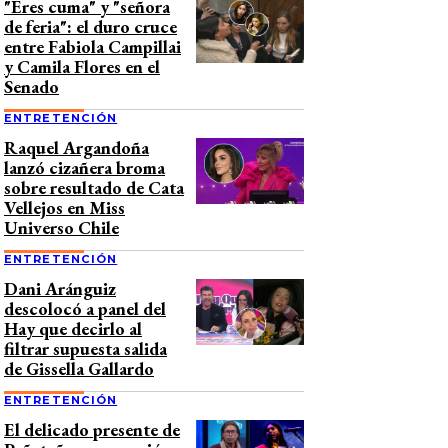
"Eres cuma" y "señora
de feria": el duro cruce
entre Fabiola Campillai
y Camila Flores en el
Senado
ENTRETENCIÓN
Raquel Argandoña
lanzó cizañera broma
sobre resultado de Cata
Vellejos en Miss
Universo Chile
ENTRETENCIÓN
Dani Aránguiz
descolocó a panel del
Hay que decirlo al
filtrar supuesta salida
de Gissella Gallardo
ENTRETENCIÓN
El delicado presente de