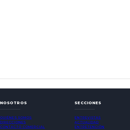
NOSOTROS
SECCIONES
QUIÉNES SOMOS
ENTREVISTAS
DIRECCIONES
ACTUALIDAD
CONTACTO COMERCIAL
ENTRETENCIÓN