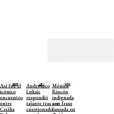
Así fue el
Andrónico
Mónica
icónico
Luksic
Rincón
encuentro
respondió
indignada
entre
tajante tras ser
con frase
Cecilia
cuestionado
lanzada en