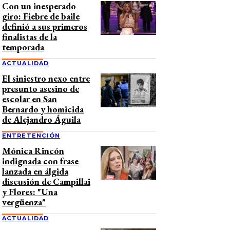
Con un inesperado
giro: Fiebre de baile
definió a sus primeros
finalistas de la
temporada
ACTUALIDAD
El siniestro nexo entre
presunto asesino de
escolar en San
Bernardo y homicida
de Alejandro Águila
ENTRETENCIÓN
Mónica Rincón
indignada con frase
lanzada en álgida
discusión de Campillai
y Flores: "Una
vergüenza"
ACTUALIDAD