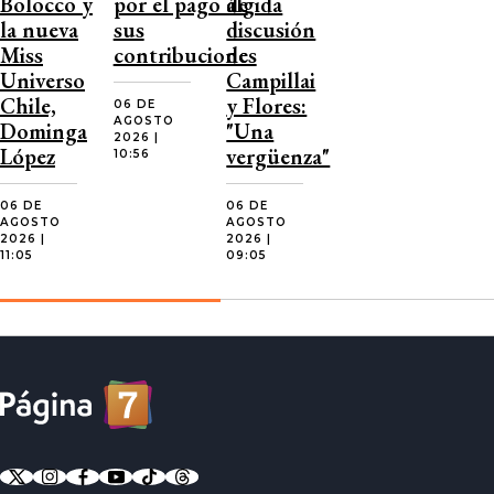
Bolocco y
por el pago de
álgida
la nueva
sus
discusión
Miss
contribuciones
de
Universo
Campillai
Chile,
y Flores:
06 DE
AGOSTO
Dominga
"Una
2026 |
López
vergüenza"
10:56
06 DE
06 DE
AGOSTO
AGOSTO
2026 |
2026 |
11:05
09:05