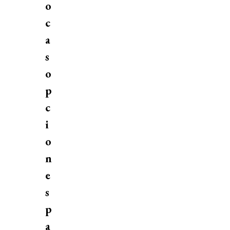
o
c
a
s
o
p
c
i
o
n
e
s
p
a