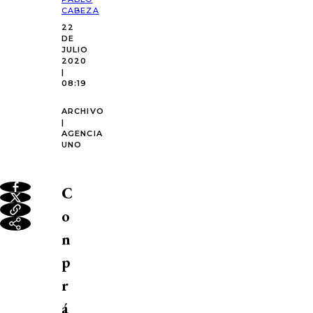
CABEZA
22
DE
JULIO
2020
|
08:19
ARCHIVO
|
AGENCIA
UNO
C
o
n
p
r
á