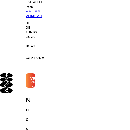
ESCRITO
POR:
MATÍAS
ROMERO
01
DE
JUNIO
2026
|
18:49
CAPTURA
VER
RESUMEN
Resumen
automático
N
generado
con
u
Inteligencia
Artificial
e
Nuevos
v