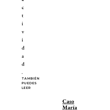
c
t
i
v
i
d
a
d
.
TAMBIÉN
PUEDES
LEER
Caso
María