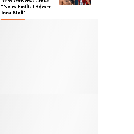
Miss Universo Chile:
"No es Emilia Dides ni
Inna Moll"