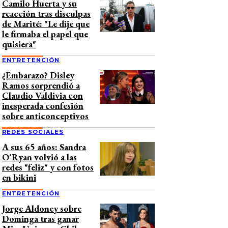
Camilo Huerta y su
reacción tras disculpas
de Marité: "Le dije que
le firmaba el papel que
quisiera"
ENTRETENCIÓN
¿Embarazo? Disley
Ramos sorprendió a
Claudio Valdivia con
inesperada confesión
sobre anticonceptivos
REDES SOCIALES
A sus 65 años: Sandra
O'Ryan volvió a las
redes "feliz" y con fotos
en bikini
ENTRETENCIÓN
Jorge Aldoney sobre
Dominga tras ganar