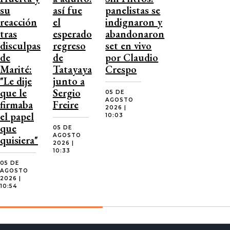
su
así fue
panelistas se
reacción
el
indignaron y
tras
esperado
abandonaron
disculpas
regreso
set en vivo
de
de
por Claudio
Marité:
Tatayaya
Crespo
"Le dije
junto a
que le
Sergio
05 DE
AGOSTO
firmaba
Freire
2026 |
el papel
10:03
que
05 DE
AGOSTO
quisiera"
2026 |
10:33
05 DE
AGOSTO
2026 |
10:54