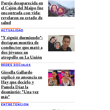
Pareja desaparecida en
el Cajón del Maipo fue
encontrada con vida:
revelaron su estado de
salud
ACTUALIDAD
"Y siguió durmiendo":
destapan mentira de
conductor que mató a
dos jóvenes en
atropello en La Unión
REDES SOCIALES
Gissella Gallardo
explicó su ausencia en
Hay que decirlo y
Pamela Díaz la
desmintió: "Una vez
más"
ENTRETENCIÓN