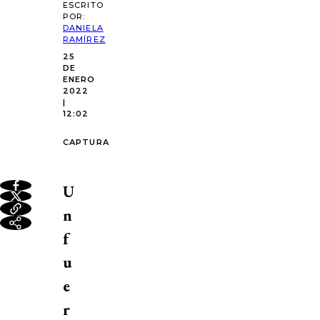
ESCRITO
POR:
DANIELA
RAMÍREZ
25
DE
ENERO
2022
|
12:02
CAPTURA
U
n
f
u
e
r