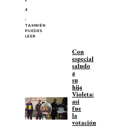
a
.
TAMBIÉN
PUEDES
LEER
Con
especial
saludo
a
su
hija
Violeta:
así
fue
la
votación