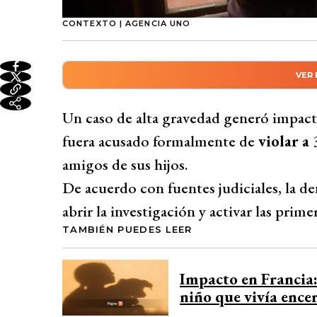
CONTEXTO | AGENCIA UNO
VER
Resumen automático genera
En Francia, un hombre es acusado de viola
Un caso de alta gravedad generó impac
denuncia de una víctima inició la invest
fuera acusado formalmente de
violar a
testimonios. El acusado fue detenido e i
amigos de sus hijos.
Destacan la importancia de la denuncia inic
De acuerdo con fuentes judiciales, la d
resalta la necesidad de reforzar la preve
abrir la investigación y activar las prime
entornos cercanos. La Justicia continúa 
TAMBIÉN PUEDES LEER
responsabilidades adicionales.
Desarrollado por 
Impacto en Francia:
niño que vivía ence