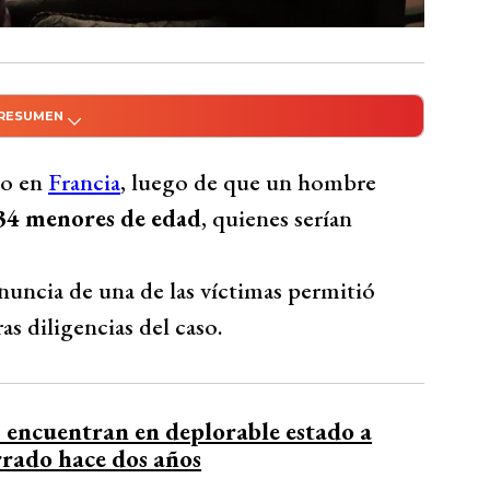
 RESUMEN
do con Inteligencia Artificial
r a 34 menores, amigos de sus hijos. La
to en
Francia
, luego de que un hombre
igación, que ha sumado pruebas y
 34 menores de edad
, quienes serían
mputado por delitos sexuales contra menores.
ial y la asistencia a las víctimas. El caso
enuncia de una de las víctimas permitió
nción y detección temprana de abusos en
ras diligencias del caso.
investigando para determinar
Bío Bío Comunicaciones
 encuentran en deplorable estado a
rrado hace dos años