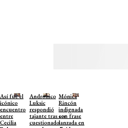
Así fue el
Andrónico
Mónica
icónico
Luksic
Rincón
encuentro
respondió
indignada
entre
tajante tras ser
con frase
Cecilia
cuestionado
lanzada en