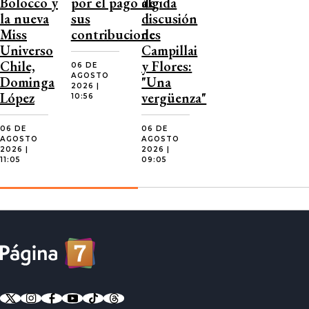
Bolocco y
por el pago de
álgida
la nueva
sus
discusión
Miss
contribuciones
de
Universo
Campillai
Chile,
y Flores:
06 DE
AGOSTO
Dominga
"Una
2026 |
López
vergüenza"
10:56
06 DE
06 DE
AGOSTO
AGOSTO
2026 |
2026 |
11:05
09:05