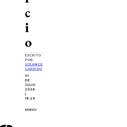
c
i
o
ESCRITO
POR:
SOLANGE
GARRIDO
01
DE
JULIO
2026
|
18:29
MINVU