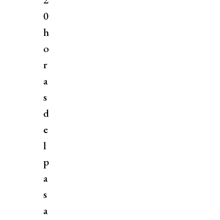
0
h
o
r
a
s
d
e
l
p
a
s
a