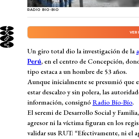
RADIO BIO-BIO
VER
Resumen automático genera
La investigación sobre la agresión cerca 
Un giro total dio la investigación de la
a
descartarse que el agresor viviera en situa
Perú
, en el centro de Concepción, don
presunta desgracia y con esquizofrenia, 
tipo estaca a un hombre de 53 años.
revelaron cámaras de seguridad. Fue formal
Aunque inicialmente se presumió que el 
seis meses, con medidas cautelares y trat
estar descalzo y sin polera, las autorid
Autoridades hicieron un llamado a denun
información, consignó
Radio Bío-Bío
.
Desarrollado por 
El seremi de Desarrollo Social y Familia
agresor ni la víctima figuran en los regi
validar sus RUT: “Efectivamente, ni el a