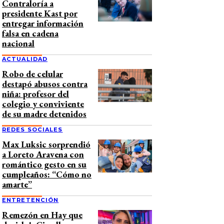
Contraloría a
presidente Kast por
entregar información
falsa en cadena
nacional
ACTUALIDAD
Robo de celular
destapó abusos contra
niña: profesor del
colegio y conviviente
de su madre detenidos
REDES SOCIALES
Max Luksic sorprendió
a Loreto Aravena con
romántico gesto en su
cumpleaños: “Cómo no
amarte”
ENTRETENCIÓN
Remezón en Hay que