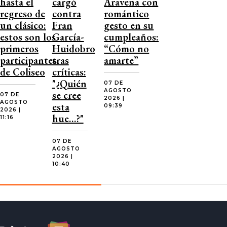
hasta el
cargó
Aravena con
regreso de
contra
romántico
un clásico:
Fran
gesto en su
estos son los
García-
cumpleaños:
primeros
Huidobro
“Cómo no
participantes
tras
amarte”
de Coliseo
críticas:
"¿Quién
07 DE
AGOSTO
se cree
07 DE
2026 |
AGOSTO
esta
09:39
2026 |
hue…?"
11:16
07 DE
AGOSTO
2026 |
10:40