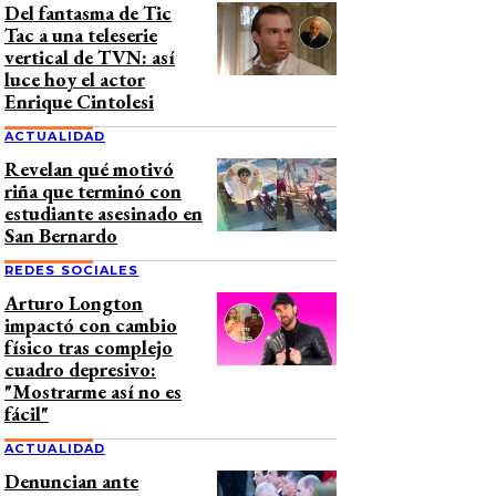
Del fantasma de Tic
Tac a una teleserie
vertical de TVN: así
luce hoy el actor
Enrique Cintolesi
ACTUALIDAD
Revelan qué motivó
riña que terminó con
estudiante asesinado en
San Bernardo
REDES SOCIALES
Arturo Longton
impactó con cambio
físico tras complejo
cuadro depresivo:
"Mostrarme así no es
fácil"
ACTUALIDAD
Denuncian ante