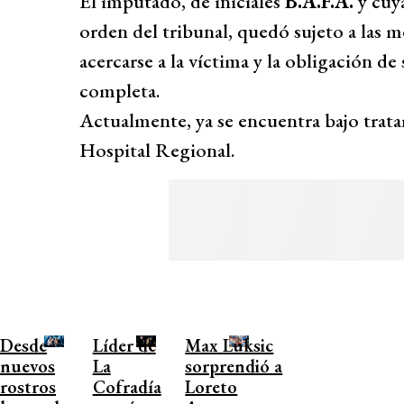
El imputado, de iniciales
B.A.F.A.
y cuya
orden del tribunal, quedó sujeto a las 
acercarse a la víctima y la obligación d
completa.
Actualmente, ya se encuentra bajo trata
Hospital Regional.
Desde
Líder de
Max Luksic
nuevos
La
sorprendió a
rostros
Cofradía
Loreto