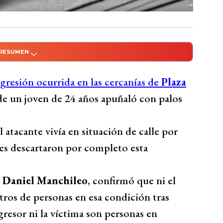
 RESUMEN
do con Inteligencia Artificial
de Plaza Perú en Concepción dio un giro al
gresión ocurrida en las cercanías de
Plaza
ción de calle. El agresor, buscado por
de un joven de 24 años apuñaló con palos
reaccionó a una provocación previa según
izado y se fijó un plazo de investigación de
atacante vivía en situación de calle por
amiento psiquiátrico en el Hospital Regional.
ades descartaron por completo esta
ciar hechos violentos.
Bío Bío Comunicaciones
,
Daniel Manchileo
, confirmó que ni el
stros de personas en esa condición tras
gresor ni la víctima son personas en