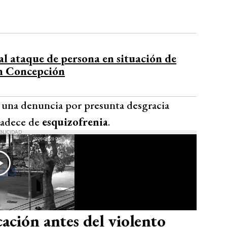
l ataque de persona en situación de
en Concepción
as una denuncia por presunta desgracia
padece de
esquizofrenia
.
BLICIDAD
ción antes del violento