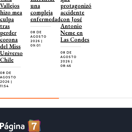
Vallejos
una
protagonizó
hizo mea
compleja
accidente
culpa
enfermedad
con José
tras
Antonio
perder
Neme en
08 DE
AGOSTO
corona
Las Condes
2026 |
del Miss
09:01
Universo
08 DE
AGOSTO
Chile
2026 |
08:46
08 DE
AGOSTO
2026 |
11:54