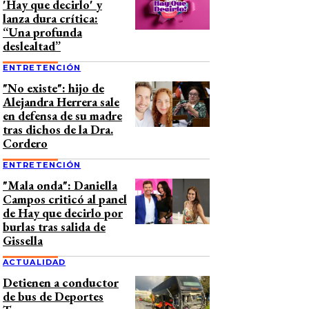
'Hay que decirlo' y
lanza dura crítica:
“Una profunda
deslealtad”
ENTRETENCIÓN
"No existe": hijo de
Alejandra Herrera sale
en defensa de su madre
tras dichos de la Dra.
Cordero
ENTRETENCIÓN
"Mala onda": Daniella
Campos criticó al panel
de Hay que decirlo por
burlas tras salida de
Gissella
ACTUALIDAD
Detienen a conductor
de bus de Deportes