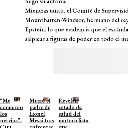
negó su autoría.
Mientras tanto, el Comité de Supervisi
Mountbatten-Windsor, hermano del rey C
Epstein, lo que evidencia que el escán
salpicar a figuras de poder en todo el 
“Me
Murió el
Revelan
comieron
padre de
estado de
los
Lionel
salud del
nervios”:
Messi tras
motociclista
Cata
enfrentar
que