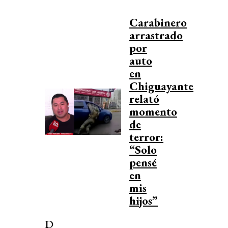
Carabinero
arrastrado
por
auto
en
Chiguayante
relató
momento
de
terror:
“Solo
pensé
en
mis
hijos”
D