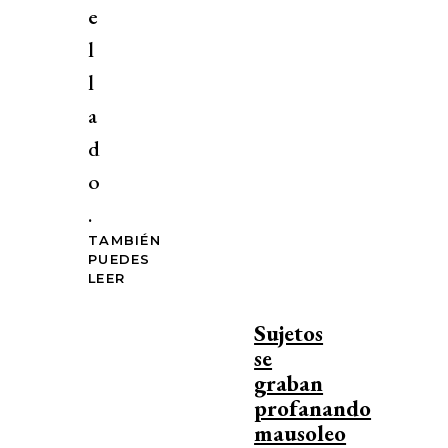
e
l
l
a
d
o
.
TAMBIÉN
PUEDES
LEER
Sujetos
se
graban
profanando
mausoleo