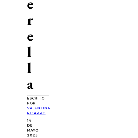
e
r
e
l
l
a
ESCRITO
POR:
VALENTINA
PIZARRO
14
DE
MAYO
2025