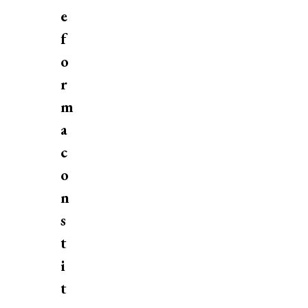
e
f
o
r
m
a
c
o
n
s
t
i
t