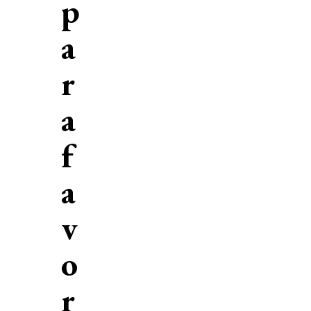
p
a
r
a
f
a
v
o
r