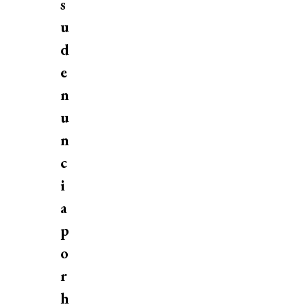
s
u
d
e
n
u
n
c
i
a
p
o
r
h