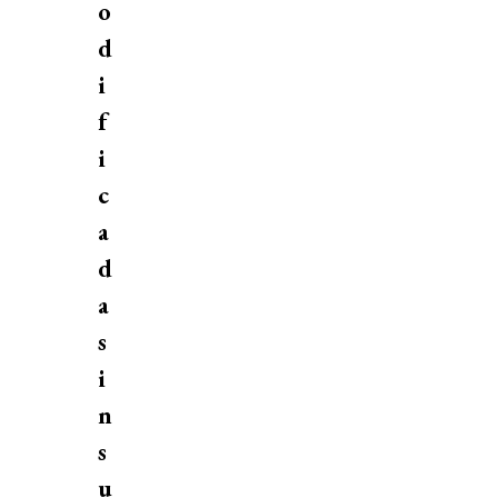
o
d
i
f
i
c
a
d
a
s
i
n
s
u