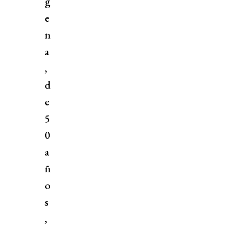
g
e
n
a
,
d
e
5
0
a
ñ
o
s
,