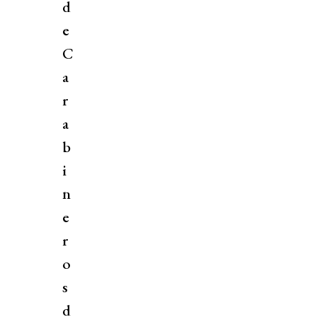
d
e
C
a
r
a
b
i
n
e
r
o
s
d