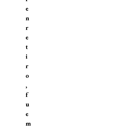
e
n
r
e
t
i
r
o
,
f
u
e
m