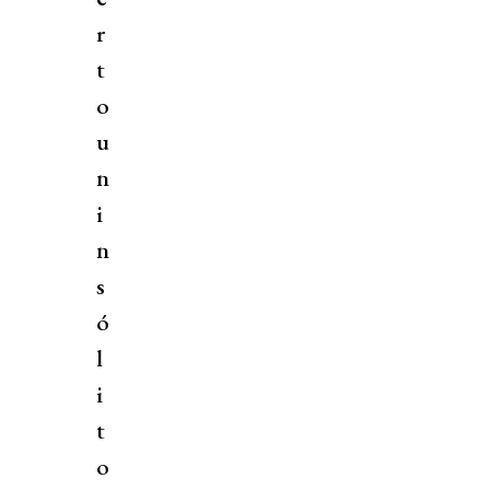
r
t
o
u
n
i
n
s
ó
l
i
t
o