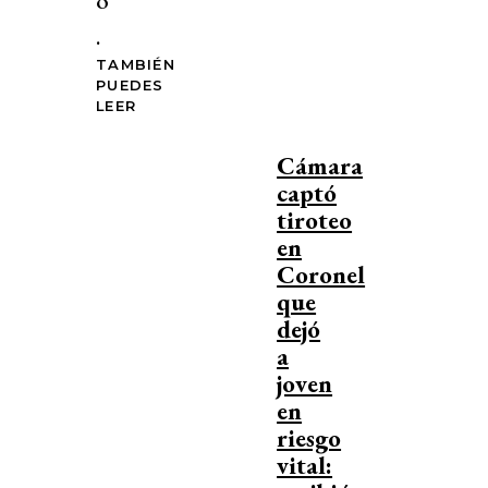
o
.
TAMBIÉN
PUEDES
LEER
Cámara
captó
tiroteo
en
Coronel
que
dejó
a
joven
en
riesgo
vital: