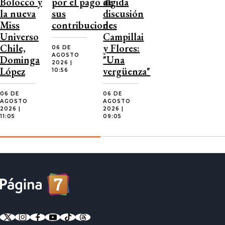
Bolocco y
por el pago de
álgida
la nueva
sus
discusión
Miss
contribuciones
de
Universo
Campillai
Chile,
y Flores:
06 DE
AGOSTO
Dominga
"Una
2026 |
López
vergüenza"
10:56
06 DE
06 DE
AGOSTO
AGOSTO
2026 |
2026 |
11:05
09:05