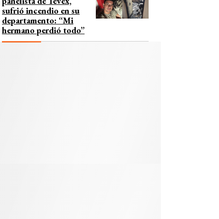
panelista de Tevex,
sufrió incendio en su
departamento: “Mi
hermano perdió todo”