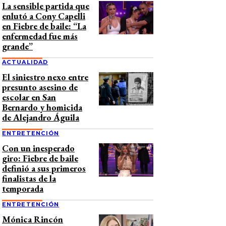
La sensible partida que
enlutó a Cony Capelli
en Fiebre de baile: “La
enfermedad fue más
grande”
ACTUALIDAD
El siniestro nexo entre
presunto asesino de
escolar en San
Bernardo y homicida
de Alejandro Águila
ENTRETENCIÓN
Con un inesperado
giro: Fiebre de baile
definió a sus primeros
finalistas de la
temporada
ENTRETENCIÓN
Mónica Rincón