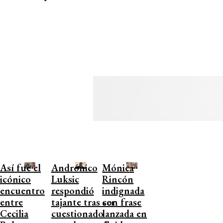
Así fue el
Andrónico
Mónica
icónico
Luksic
Rincón
encuentro
respondió
indignada
entre
tajante tras ser
con frase
Cecilia
cuestionado
lanzada en