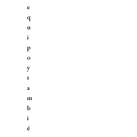
e
q
u
i
p
o
y
t
a
m
b
i
é