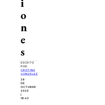
i
o
n
e
s
ESCRITO
POR:
CRISTINA
GONZÁLEZ
26
DE
OCTUBRE
2025
|
18:43