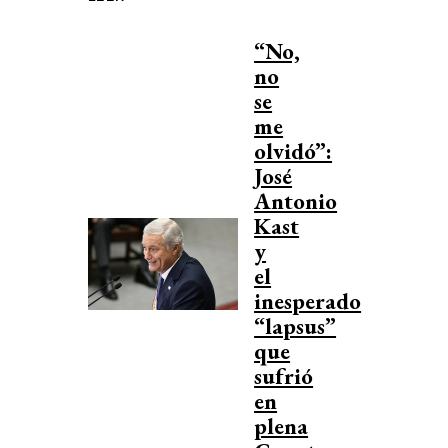
“No,
no
se
me
olvidó”:
José
Antonio
Kast
y
el
inesperado
“lapsus”
que
sufrió
en
plena