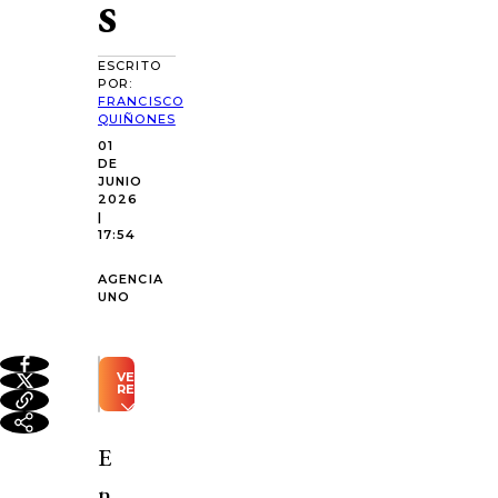
s
ESCRITO
POR:
FRANCISCO
QUIÑONES
01
DE
JUNIO
2026
|
17:54
AGENCIA
UNO
VER
RESUMEN
Resumen
automático
E
generado
con
n