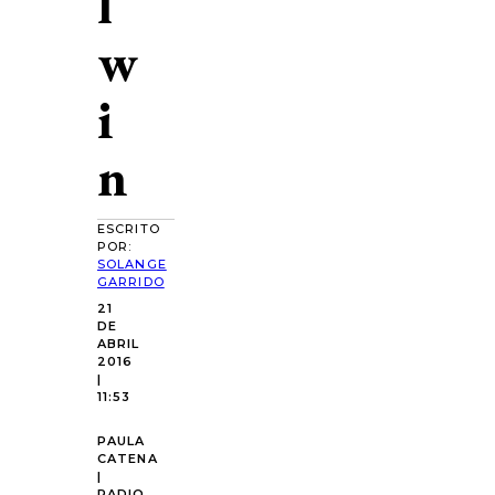
l
w
i
n
ESCRITO
POR:
SOLANGE
GARRIDO
21
DE
ABRIL
2016
|
11:53
PAULA
CATENA
|
RADIO