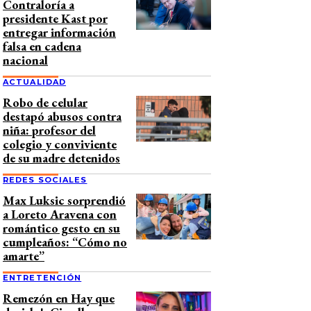
Contraloría a
presidente Kast por
entregar información
falsa en cadena
nacional
ACTUALIDAD
Robo de celular
destapó abusos contra
niña: profesor del
colegio y conviviente
de su madre detenidos
REDES SOCIALES
Max Luksic sorprendió
a Loreto Aravena con
romántico gesto en su
cumpleaños: “Cómo no
amarte”
ENTRETENCIÓN
Remezón en Hay que