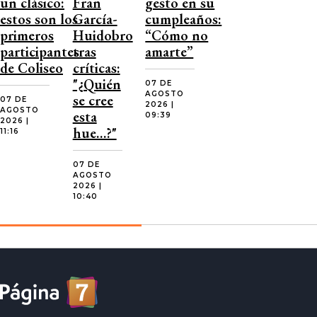
un clásico:
Fran
gesto en su
estos son los
García-
cumpleaños:
primeros
Huidobro
“Cómo no
participantes
tras
amarte”
de Coliseo
críticas:
"¿Quién
07 DE
AGOSTO
se cree
07 DE
2026 |
AGOSTO
esta
09:39
2026 |
hue…?"
11:16
07 DE
AGOSTO
2026 |
10:40