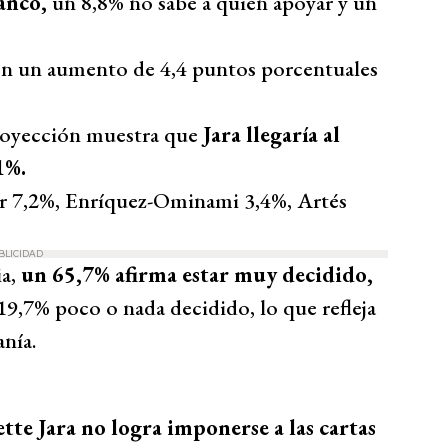
anco,
un 8,8% no sabe a quién apoyar y un
con un aumento de 4,4 puntos porcentuales
proyección muestra que
Jara llegaría al
1%.
er 7,2%, Enríquez-Ominami 3,4%, Artés
BLICIDAD
a,
un 65,7% afirma estar muy decidido,
,7% poco o nada decidido, lo que refleja
anía.
ette Jara no logra imponerse a las cartas