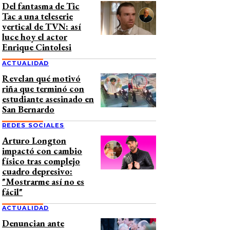
Del fantasma de Tic
Tac a una teleserie
vertical de TVN: así
luce hoy el actor
Enrique Cintolesi
ACTUALIDAD
Revelan qué motivó
riña que terminó con
estudiante asesinado en
San Bernardo
REDES SOCIALES
Arturo Longton
impactó con cambio
físico tras complejo
cuadro depresivo:
"Mostrarme así no es
fácil"
ACTUALIDAD
Denuncian ante