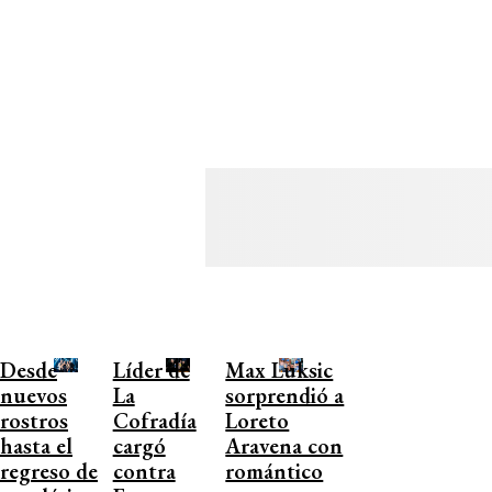
Desde
Líder de
Max Luksic
nuevos
La
sorprendió a
rostros
Cofradía
Loreto
hasta el
cargó
Aravena con
regreso de
contra
romántico