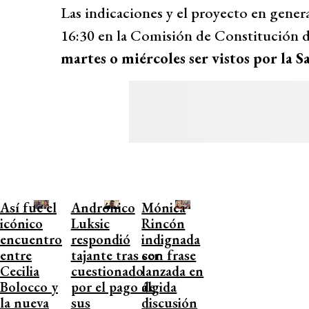
Las indicaciones y el proyecto en gener
16:30 en la Comisión de Constitución d
martes o miércoles ser vistos por la S
Así fue el
Andrónico
Mónica
icónico
Luksic
Rincón
encuentro
respondió
indignada
entre
tajante tras ser
con frase
Cecilia
cuestionado
lanzada en
Bolocco y
por el pago de
álgida
la nueva
sus
discusión