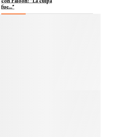
con Faloon: "La culpa
fue..."