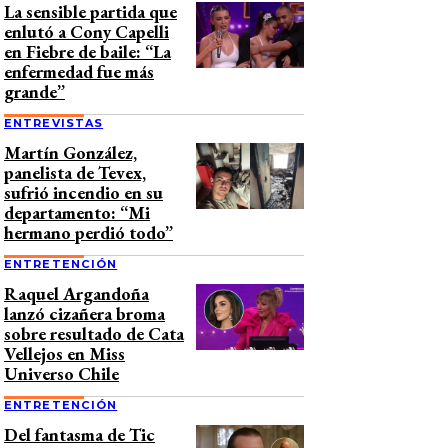
La sensible partida que
enlutó a Cony Capelli
en Fiebre de baile: “La
enfermedad fue más
grande”
ENTREVISTAS
Martín González,
panelista de Tevex,
sufrió incendio en su
departamento: “Mi
hermano perdió todo”
ENTRETENCIÓN
Raquel Argandoña
lanzó cizañera broma
sobre resultado de Cata
Vellejos en Miss
Universo Chile
ENTRETENCIÓN
Del fantasma de Tic