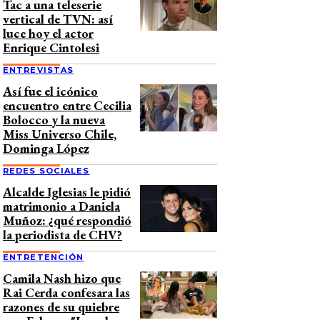
Tac a una teleserie
vertical de TVN: así
luce hoy el actor
Enrique Cintolesi
ENTREVISTAS
Así fue el icónico
encuentro entre Cecilia
Bolocco y la nueva
Miss Universo Chile,
Dominga López
REDES SOCIALES
Alcalde Iglesias le pidió
matrimonio a Daniela
Muñoz: ¿qué respondió
la periodista de CHV?
ENTRETENCIÓN
Camila Nash hizo que
Rai Cerda confesara las
razones de su quiebre