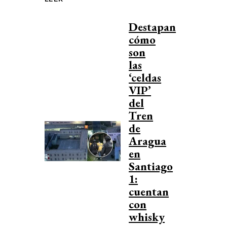
Destapan
cómo
son
las
‘celdas
VIP’
del
Tren
de
Aragua
en
Santiago
1:
cuentan
con
whisky