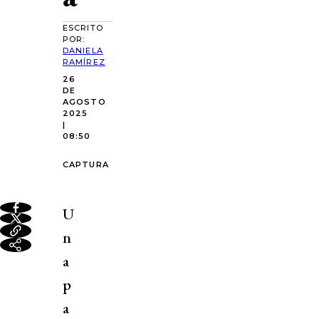
ESCRITO
POR:
DANIELA
RAMÍREZ
26
DE
AGOSTO
2025
|
08:50
CAPTURA
U
n
a
p
a