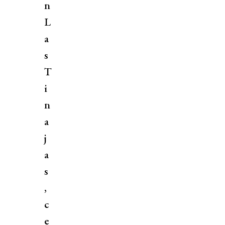
n
L
a
s
T
i
n
a
j
a
s
,
c
e