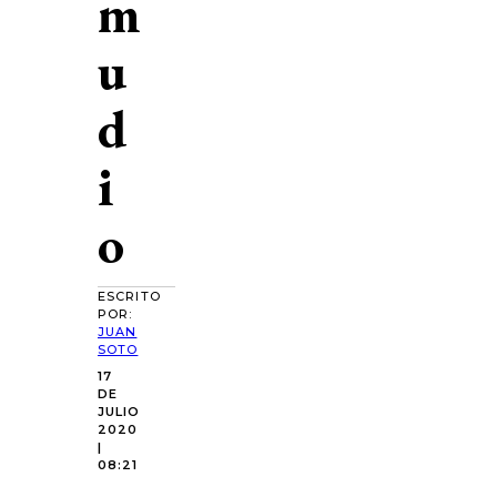
m
u
d
i
o
ESCRITO
POR:
JUAN
SOTO
17
DE
JULIO
2020
|
08:21