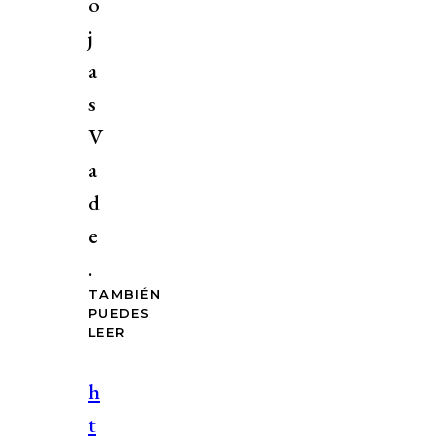
o
j
a
s
V
a
d
e
.
TAMBIÉN
PUEDES
LEER