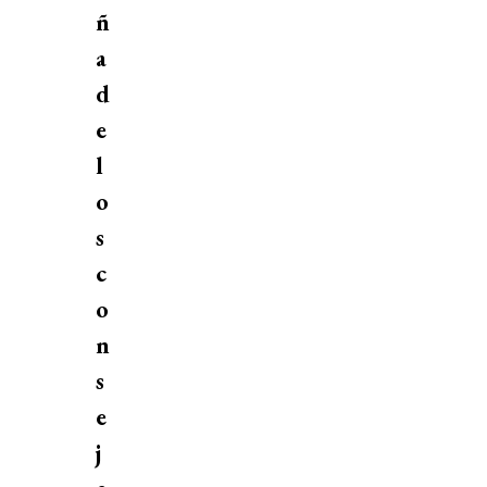
ñ
a
d
e
l
o
s
c
o
n
s
e
j