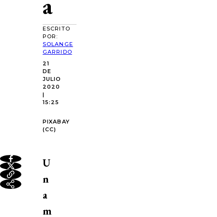
a
ESCRITO
POR:
SOLANGE
GARRIDO
21
DE
JULIO
2020
|
15:25
PIXABAY
(CC)
U
n
a
m