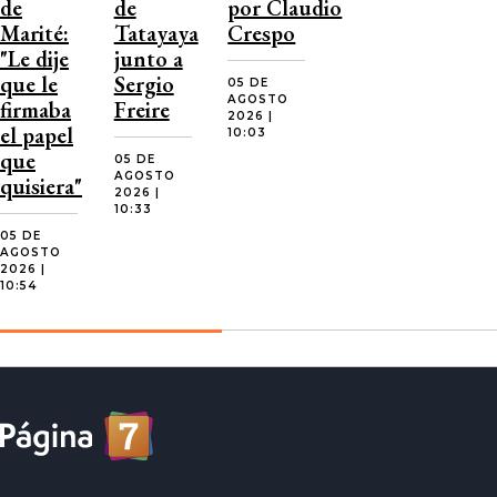
de
de
por Claudio
Marité:
Tatayaya
Crespo
"Le dije
junto a
que le
Sergio
05 DE
AGOSTO
firmaba
Freire
2026 |
el papel
10:03
que
05 DE
AGOSTO
quisiera"
2026 |
10:33
05 DE
AGOSTO
2026 |
10:54