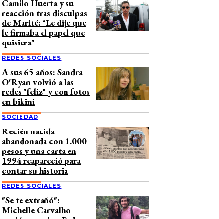
Camilo Huerta y su
reacción tras disculpas
de Marité: "Le dije que
le firmaba el papel que
quisiera"
REDES SOCIALES
A sus 65 años: Sandra
O'Ryan volvió a las
redes "feliz" y con fotos
en bikini
SOCIEDAD
Recién nacida
abandonada con 1.000
pesos y una carta en
1994 reapareció para
contar su historia
REDES SOCIALES
"Se te extrañó":
Michelle Carvalho