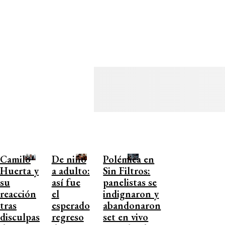
Camilo
De niño
Polémica en
Huerta y
a adulto:
Sin Filtros:
su
así fue
panelistas se
reacción
el
indignaron y
tras
esperado
abandonaron
disculpas
regreso
set en vivo