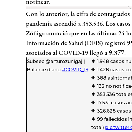
notificar.
PU
Con lo anterior, la cifra de contagiados 
pandemia ascendió a 353.536. Los casos
Zúñiga anunció que en las últimas 24 ho
Información de Salud (DEIS) registró
9
asociados al COVID-19 llegó a
9.377
.
Subsec @arturozunigaj |
🔶 1.948 casos n
Balance diario
#COVID_19
🔶 1.428 casos c
🔶 388 asintomát
🔶 132 no notific
🔶 353.536 totale
🔶 17.531 casos a
🔶 326.628 casos
🔶 99 fallecidos i
total)
pic.twitte