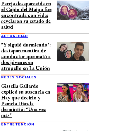
Pareja desaparecida en
el Cajón del Maipo fue
encontrada con vida:
revelaron su estado de
salud
ACTUALIDAD
"Y siguió durmiendo":
destapan mentira de
conductor que mató a
dos jóvenes en
atropello en La Unión
REDES SOCIALES
Gissella Gallardo
explicó su ausencia en
Hay que decirlo y
Pamela Díaz la
desmintió: "Una vez
más"
ENTRETENCIÓN