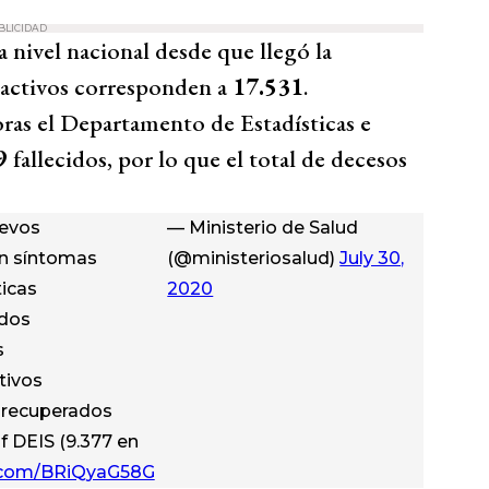
BLICIDAD
a nivel nacional desde que llegó la
 activos corresponden a
17.531
.
ras el Departamento de Estadísticas e
9
fallecidos, por lo que el total de decesos
uevos
— Ministerio de Salud
on síntomas
(@ministeriosalud)
July 30,
icas
2020
ados
s
ctivos
 recuperados
nf DEIS (9.377 en
r.com/BRiQyaG58G