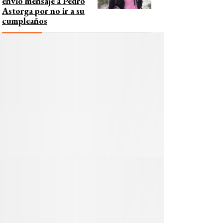
envió mensaje a Pedro
Astorga por no ir a su
cumpleaños