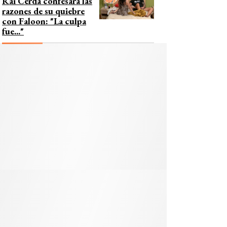
Rai Cerda confesara las
razones de su quiebre
con Faloon: "La culpa
fue..."