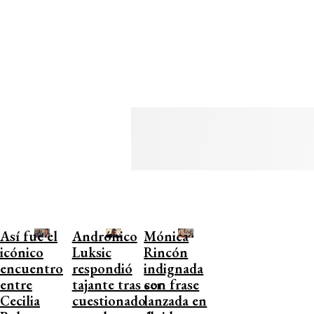
Así fue el
Andrónico
Mónica
icónico
Luksic
Rincón
encuentro
respondió
indignada
entre
tajante tras ser
con frase
Cecilia
cuestionado
lanzada en