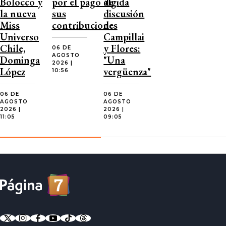
Bolocco y
por el pago de
álgida
la nueva
sus
discusión
Miss
contribuciones
de
Universo
Campillai
Chile,
y Flores:
06 DE
AGOSTO
Dominga
"Una
2026 |
López
vergüenza"
10:56
06 DE
06 DE
AGOSTO
AGOSTO
2026 |
2026 |
11:05
09:05