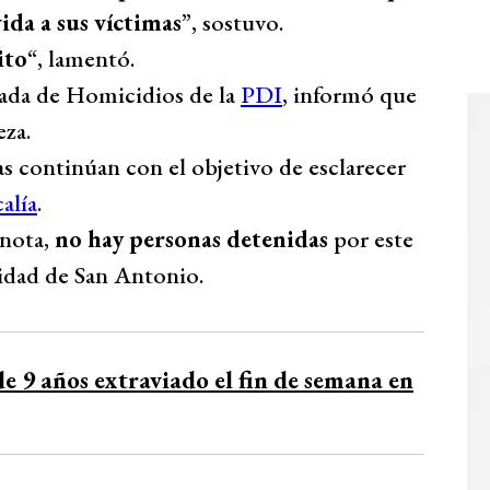
ida a sus víctimas
”, sostuvo.
ito
“, lamentó.
igada de Homicidios de la
PDI
, informó que
eza.
as continúan con el objetivo de esclarecer
calía
.
 nota,
no hay personas detenidas
por este
idad de San Antonio.
e 9 años extraviado el fin de semana en