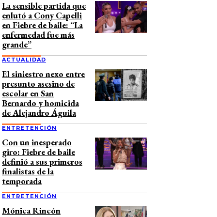
La sensible partida que
enlutó a Cony Capelli
en Fiebre de baile: “La
enfermedad fue más
grande”
ACTUALIDAD
El siniestro nexo entre
presunto asesino de
escolar en San
Bernardo y homicida
de Alejandro Águila
ENTRETENCIÓN
Con un inesperado
giro: Fiebre de baile
definió a sus primeros
finalistas de la
temporada
ENTRETENCIÓN
Mónica Rincón