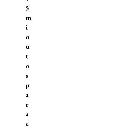
5
m
i
n
u
t
o
s
p
a
r
a
e