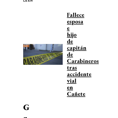
LEER
Fallece
esposa
e
hijo
de
capitán
de
Carabineros
tras
accidente
vial
en
Cañete
G
r