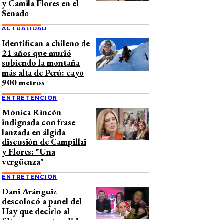
y Camila Flores en el
Senado
ACTUALIDAD
Identifican a chileno de
21 años que murió
subiendo la montaña
más alta de Perú: cayó
900 metros
ENTRETENCIÓN
Mónica Rincón
indignada con frase
lanzada en álgida
discusión de Campillai
y Flores: "Una
vergüenza"
ENTRETENCIÓN
Dani Aránguiz
descolocó a panel del
Hay que decirlo al