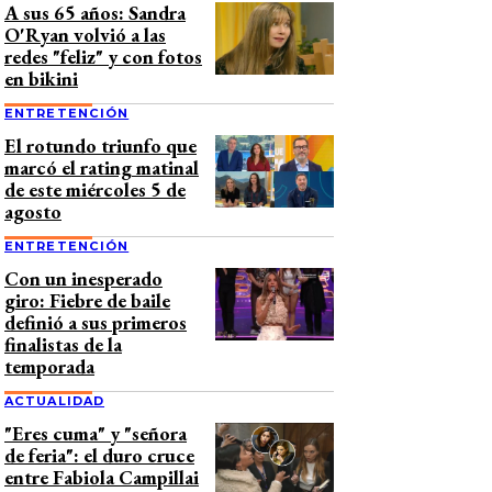
A sus 65 años: Sandra
O'Ryan volvió a las
redes "feliz" y con fotos
en bikini
ENTRETENCIÓN
El rotundo triunfo que
marcó el rating matinal
de este miércoles 5 de
agosto
ENTRETENCIÓN
Con un inesperado
giro: Fiebre de baile
definió a sus primeros
finalistas de la
temporada
ACTUALIDAD
"Eres cuma" y "señora
de feria": el duro cruce
entre Fabiola Campillai