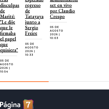
disculpas
regreso
set en vivo
de
de
por Claudio
Marité:
Tatayaya
Crespo
"Le dije
junto a
que le
Sergio
05 DE
AGOSTO
firmaba
Freire
2026 |
el papel
10:03
que
05 DE
AGOSTO
quisiera"
2026 |
10:33
05 DE
AGOSTO
2026 |
10:54