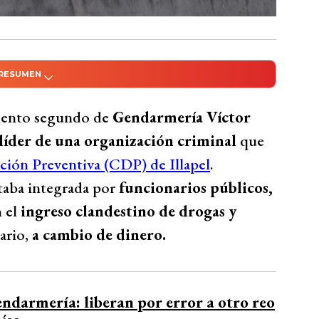
 RESUMEN
do con Inteligencia Artificial
ento segundo de Gendarmería Víctor Sánchez
rgento segundo de
Gendarmería Víctor
l en el CDP de Illapel, donde se ingresaban
líder de una organización criminal
que
 cambio de dinero. La Fiscalía Regional de
ión Preventiva (CDP) de Illapel
.
 los funcionarios para el tráfico de
taba integrada por
funcionarios públicos,
 operación. Las investigaciones revelaron un
 el
ingreso clandestino de drogas y
, lo que llevó a la detención de 16 personas
ario,
a cambio de dinero.
 telefónicas que evidenciaban las
Bío Bío Comunicaciones
ndarmería: liberan por error a otro reo