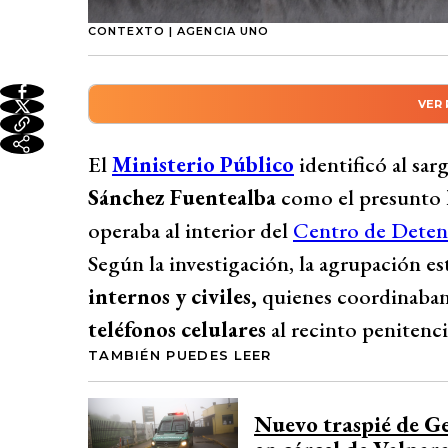
CONTEXTO | AGENCIA UNO
VER
Resumen automático genera
El Ministerio Público identificó al sarg
El
Ministerio Público
identificó al sa
Fuentealba como líder de una red crimina
Sánchez Fuentealba
como el presunto
drogas y celulares de forma clandestina a
operaba al interior del
Centro de Detenc
Coquimbo señaló que Sánchez coordinaba a
Según la investigación, la agrupación es
mercancía, recibiendo hasta $600 mil por
internos y civiles,
quienes coordinaban
nivel de vida incoherente con sus ingresos
teléfonos celulares
al recinto penitenci
en el operativo “El Dorado” tras escuchas
TAMBIÉN PUEDES LEER
transacciones ilícitas.
Desarrollado por 
Nuevo traspié de Ge