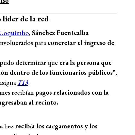
íso
líder de la red
e Coquimbo
,
Sánchez Fuentealba
involucrados para
concretar el ingreso de
e pudo determinar que
era la persona que
ión dentro de los funcionarios públicos
”,
onsigna
T13
.
rmes recibían
pagos relacionados con la
ngresaban al recinto.
ánchez
recibía los cargamentos y los