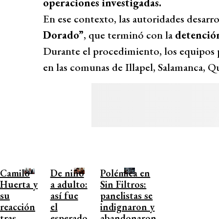
operaciones investigadas.
En ese contexto, las autoridades desarr
Dorado”
, que terminó con la
detenció
Durante el procedimiento, los equipos p
en las comunas de Illapel, Salamanca, Q
Camilo
De niño
Polémica en
Huerta y
a adulto:
Sin Filtros:
su
así fue
panelistas se
reacción
el
indignaron y
tras
esperado
abandonaron