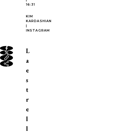
16:31
KIM
KARDASHIAN
|
INSTAGRAM
L
a
e
s
t
r
e
l
l