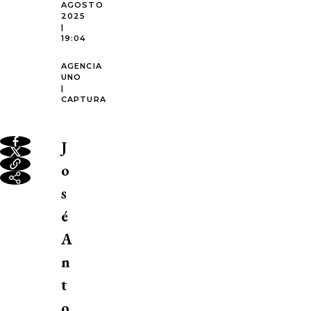
AGOSTO
2025
|
19:04
AGENCIA
UNO
|
CAPTURA
J
o
s
é
A
n
t
o