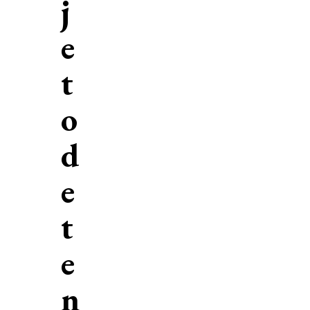
j
e
t
o
d
e
t
e
n