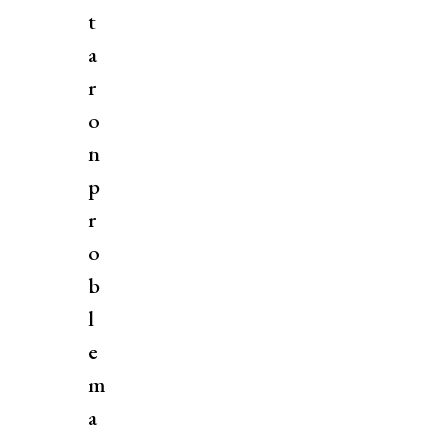
t
a
r
o
n
p
r
o
b
l
e
m
a