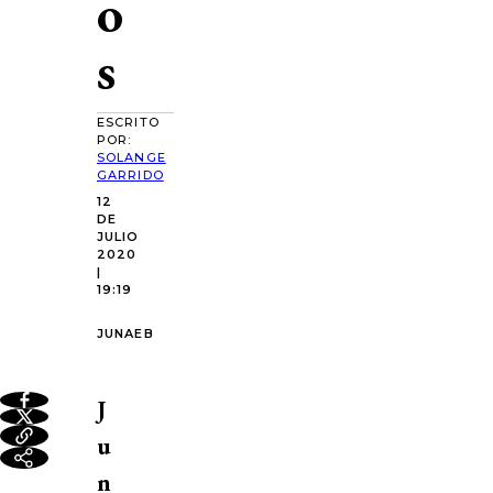
o
s
ESCRITO
POR:
SOLANGE
GARRIDO
12
DE
JULIO
2020
|
19:19
JUNAEB
J
u
n