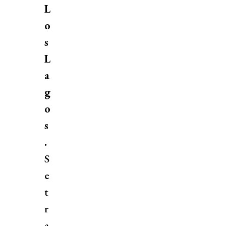
L
o
s
L
a
g
o
s
.
S
e
t
r
a