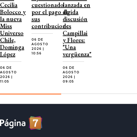
Cecilia
cuestionado
lanzada en
Bolocco y
por el pago de
álgida
la nueva
sus
discusión
Miss
contribuciones
de
Universo
Campillai
Chile,
y Flores:
06 DE
AGOSTO
Dominga
"Una
2026 |
López
vergüenza"
10:56
06 DE
06 DE
AGOSTO
AGOSTO
2026 |
2026 |
11:05
09:05