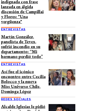
indignada con frase
lanzada en álgida
discusión de Campillai
y Flores: "Una
vergüenza"
ENTREVISTAS
Martín González,
panelista de Tevex,
sufrió incendio en su
departamento: “Mi
hermano perdió todo”
ENTREVISTAS
Así fue el icónico
encuentro entre Cecilia
Bolocco y la nueva
Miss Universo Chile,
Dominga López
REDES SOCIALES
Alcalde Iglesias le pidió