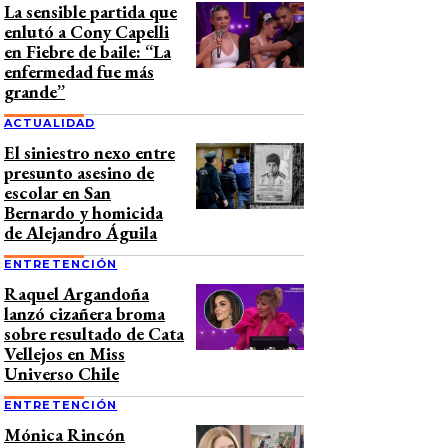
La sensible partida que
enlutó a Cony Capelli
en Fiebre de baile: “La
enfermedad fue más
grande”
ACTUALIDAD
El siniestro nexo entre
presunto asesino de
escolar en San
Bernardo y homicida
de Alejandro Águila
ENTRETENCIÓN
Raquel Argandoña
lanzó cizañera broma
sobre resultado de Cata
Vellejos en Miss
Universo Chile
ENTRETENCIÓN
Mónica Rincón