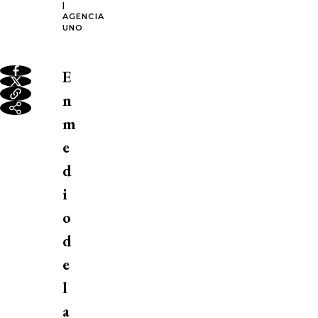
|
AGENCIA
UNO
E
n
m
e
d
i
o
d
e
l
a