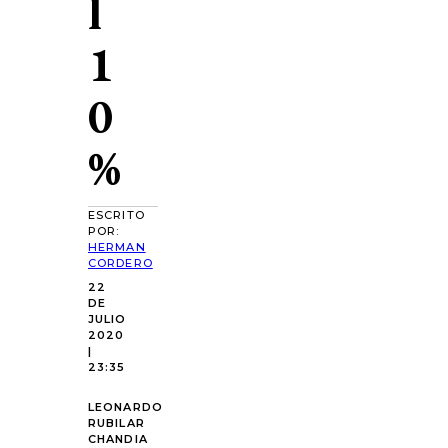
l
1
0
%
ESCRITO
POR:
HERMAN
CORDERO
22
DE
JULIO
2020
|
23:35
LEONARDO
RUBILAR
CHANDIA