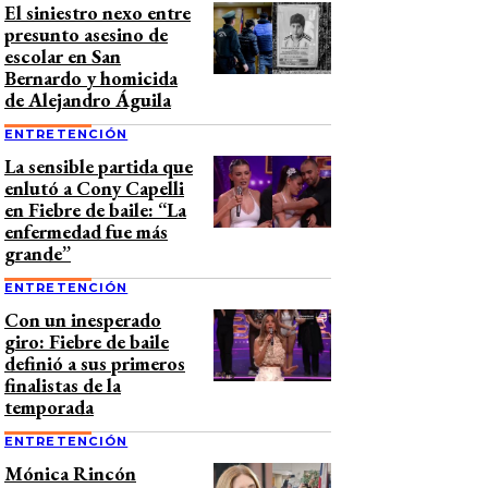
El siniestro nexo entre
presunto asesino de
escolar en San
Bernardo y homicida
de Alejandro Águila
ENTRETENCIÓN
La sensible partida que
enlutó a Cony Capelli
en Fiebre de baile: “La
enfermedad fue más
grande”
ENTRETENCIÓN
Con un inesperado
giro: Fiebre de baile
definió a sus primeros
finalistas de la
temporada
ENTRETENCIÓN
Mónica Rincón