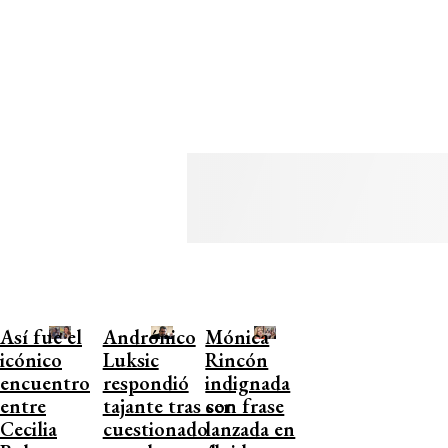
Así fue el
Andrónico
Mónica
icónico
Luksic
Rincón
encuentro
respondió
indignada
entre
tajante tras ser
con frase
Cecilia
cuestionado
lanzada en