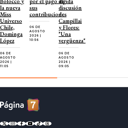
Bolocco y
por el pago de
álgida
la nueva
sus
discusión
Miss
contribuciones
de
Universo
Campillai
Chile,
y Flores:
06 DE
AGOSTO
Dominga
"Una
2026 |
López
vergüenza"
10:56
06 DE
06 DE
AGOSTO
AGOSTO
2026 |
2026 |
11:05
09:05