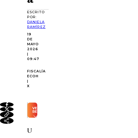
ESCRITO
POR:
DANIELA
RAMÍREZ
19
DE
MAYO
2026
|
09:47
FISCALÍA
ECOH
|
X
VER
RESUMEN
Resumen
automático
U
generado
con