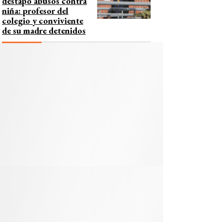
destapó abusos contra
niña: profesor del
colegio y conviviente
de su madre detenidos