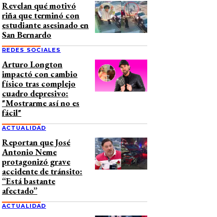
Revelan qué motivó
riña que terminó con
estudiante asesinado en
San Bernardo
REDES SOCIALES
Arturo Longton
impactó con cambio
físico tras complejo
cuadro depresivo:
"Mostrarme así no es
fácil"
ACTUALIDAD
Reportan que José
Antonio Neme
protagonizó grave
accidente de tránsito:
“Está bastante
afectado”
ACTUALIDAD