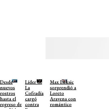
Desde
Líder de
Max Luksic
nuevos
La
sorprendió a
rostros
Cofradía
Loreto
hasta el
cargó
Aravena con
regreso de
contra
romántico