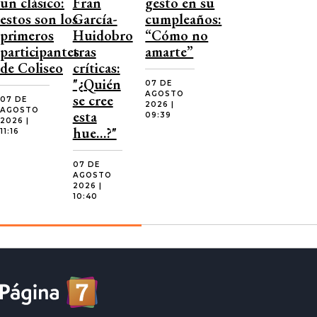
un clásico:
Fran
gesto en su
estos son los
García-
cumpleaños:
primeros
Huidobro
“Cómo no
participantes
tras
amarte”
de Coliseo
críticas:
"¿Quién
07 DE
AGOSTO
se cree
07 DE
2026 |
AGOSTO
esta
09:39
2026 |
hue…?"
11:16
07 DE
AGOSTO
2026 |
10:40