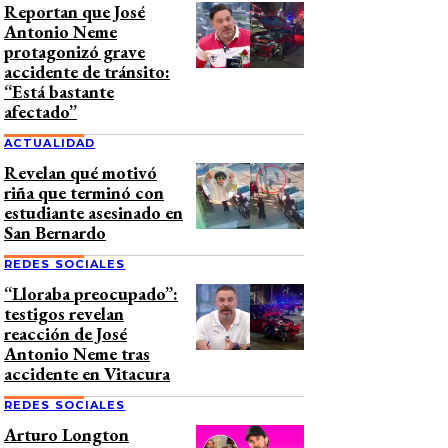
Reportan que José
Antonio Neme
protagonizó grave
accidente de tránsito:
“Está bastante
afectado”
ACTUALIDAD
Revelan qué motivó
riña que terminó con
estudiante asesinado en
San Bernardo
REDES SOCIALES
“Lloraba preocupado”:
testigos revelan
reacción de José
Antonio Neme tras
accidente en Vitacura
REDES SOCIALES
Arturo Longton