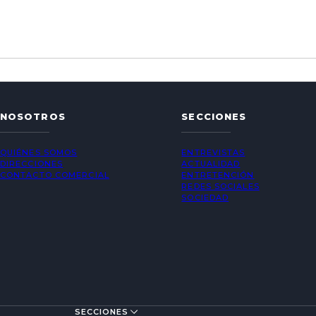
NOSOTROS
SECCIONES
QUIÉNES SOMOS
ENTREVISTAS
DIRECCIONES
ACTUALIDAD
CONTACTO COMERCIAL
ENTRETENCIÓN
REDES SOCIALES
SOCIEDAD
SECCIONES