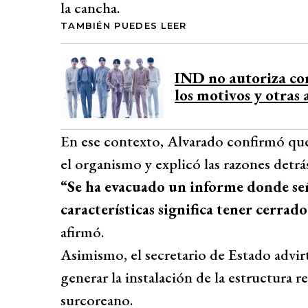
definiciones concretas. El reclamo del
la cancha.
entre los seguidores de BTS, quienes han 
TAMBIÉN PUEDES LEER
pronta solución ante la incertidumbre so
Desarrollado por 
IND no autoriza con
los motivos y otras 
En ese contexto, Alvarado confirmó qu
el organismo y explicó las razones detrás
“Se ha evacuado un informe donde señ
características significa tener cerra
afirmó.
Asimismo, el secretario de Estado advir
generar la instalación de la estructura 
surcoreano.