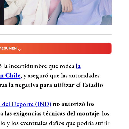
 RESUMEN
do con Inteligencia Artificial
 incertidumbre respecto a los conciertos de
 la incertidumbre que rodea
la
sto locaciones alternativas tras la negativa
en Chile
,
y aseguró que las autoridades
 autorizó los espectáculos en el recinto por
as la negativa para utilizar el Estadio
 cancha. Alvarado confirmó conocer estos
cenario de gran tamaño implicaría cerrar el
l del Deporte (IND)
no autorizó los
 trastornos y daños en la cancha. A pesar de
a las exigencias técnicas del montaje
, los
 Estadio Nacional, aunque aún no hay
rio y los eventuales daños que podría sufrir