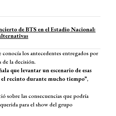
 ARMY chileno ha generado preocupación
exigido claridad a las autoridades y una
bre los conciertos programados.
Bío Bío Comunicaciones
cierto de BTS en el Estadio Nacional:
alternativas
e conocía los antecedentes entregados por
 de la decisión.
ala que levantar un escenario de esas
do el recinto durante mucho tiempo”
,
tió sobre las consecuencias que podría
requerida para el show del grupo