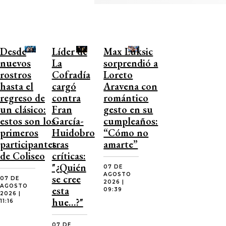
Desde
Líder de
Max Luksic
nuevos
La
sorprendió a
rostros
Cofradía
Loreto
hasta el
cargó
Aravena con
regreso de
contra
romántico
un clásico:
Fran
gesto en su
estos son los
García-
cumpleaños:
primeros
Huidobro
“Cómo no
participantes
tras
amarte”
de Coliseo
críticas:
"¿Quién
07 DE
AGOSTO
se cree
07 DE
2026 |
AGOSTO
esta
09:39
2026 |
hue…?"
11:16
07 DE