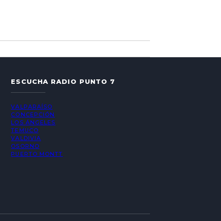
ESCUCHA RADIO PUNTO 7
VALPARAÍSO
CONCEPCIÓN
LOS ÁNGELES
TEMUCO
VALDIVIA
OSORNO
PUERTO MONTT