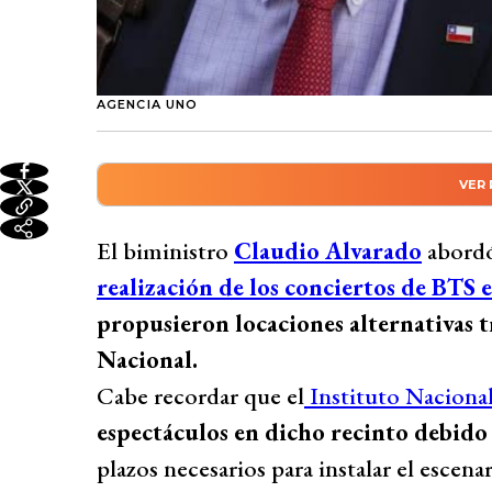
AGENCIA UNO
VER
Resumen automático genera
El biministro Claudio Alvarado abordó la
El biministro
Claudio Alvarado
abordó
BTS en Chile, revelando que se han propue
realización de los conciertos de BTS 
de utilizar el Estadio Nacional. El IND no
propusieron locaciones alternativas tr
exigencias técnicas y posibles daños a la
Nacional.
antecedentes y explicó que levantar un es
Cabe recordar que el
Instituto Naciona
recinto por mucho tiempo y podría causar
espectáculos en dicho recinto debido 
esto, se trabajan en opciones cercanas al
plazos necesarios para instalar el escena