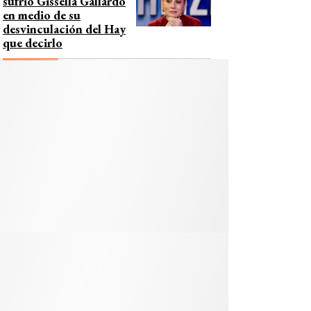
sufrió Gissella Gallardo
en medio de su
desvinculación del Hay
que decirlo