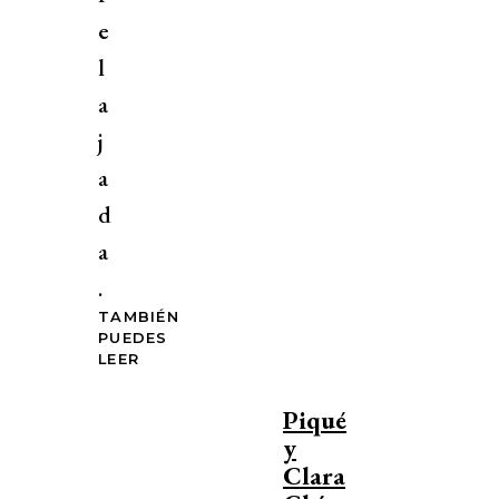
e
l
a
j
a
d
a
.
TAMBIÉN
PUEDES
LEER
Piqué
y
Clara