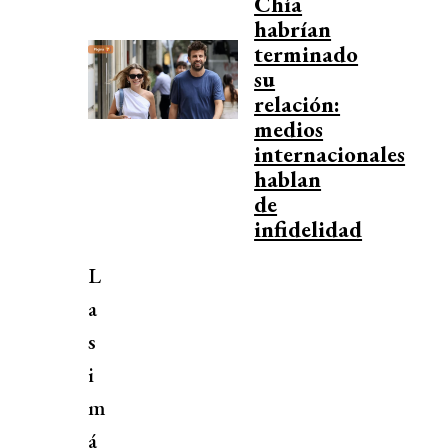
Chía
habrían
terminado
su
relación:
medios
internacionales
hablan
de
infidelidad
L
a
s
i
m
á