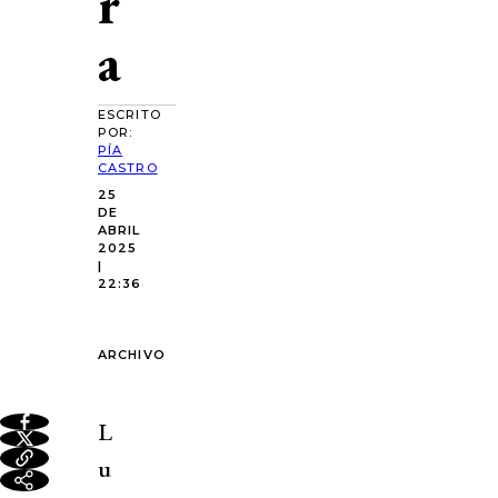
r
a
ESCRITO
POR:
PÍA
CASTRO
25
DE
ABRIL
2025
|
22:36
ARCHIVO
L
u