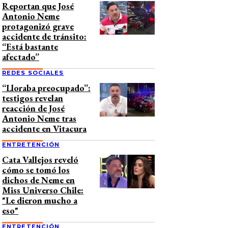
Reportan que José
Antonio Neme
protagonizó grave
accidente de tránsito:
“Está bastante
afectado”
REDES SOCIALES
“Lloraba preocupado”:
testigos revelan
reacción de José
Antonio Neme tras
accidente en Vitacura
ENTRETENCIÓN
Cata Vallejos reveló
cómo se tomó los
dichos de Neme en
Miss Universo Chile:
"Le dieron mucho a
eso"
ENTRETENCIÓN