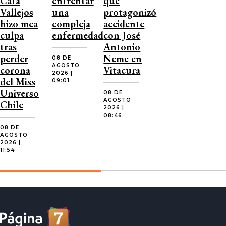
Cata
enfrentar
que
Vallejos
una
protagonizó
hizo mea
compleja
accidente
culpa
enfermedad
con José
tras
Antonio
perder
Neme en
08 DE
AGOSTO
corona
Vitacura
2026 |
del Miss
09:01
Universo
08 DE
AGOSTO
Chile
2026 |
08:46
08 DE
AGOSTO
2026 |
11:54