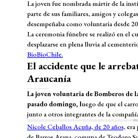
La joven fue nombrada mártir de la ins
parte de sus familiares, amigos y coleg
desempeñaba como voluntaria desde 20
La ceremonia fúnebre se realizó en el c
desplazarse en plena lluvia al cementeri
BioBioChile.
El accidente que le arreba
Araucanía
La joven voluntaria de Bomberos de la
pasado domingo, l
uego de que el carro
junto a otros integrantes de la compañía
PU
Nicole Ceballos Acuña, de 20 años,
era 
de Barros Arana, comuna de Teodoro Sch