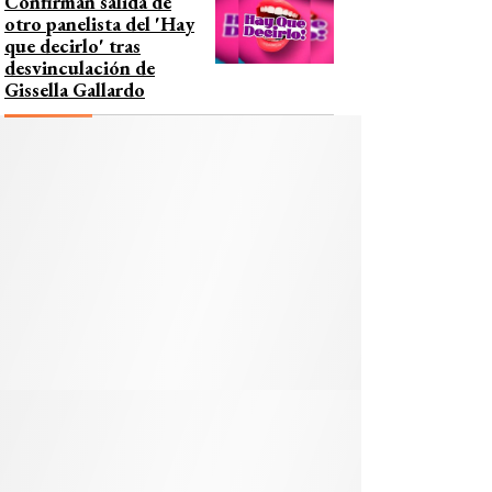
Confirman salida de
otro panelista del 'Hay
que decirlo' tras
desvinculación de
Gissella Gallardo