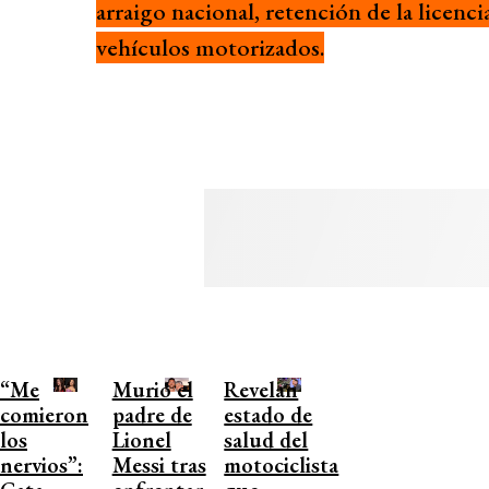
arraigo nacional, retención de la licenc
vehículos motorizados.
“Me
Murió el
Revelan
comieron
padre de
estado de
los
Lionel
salud del
nervios”:
Messi tras
motociclista