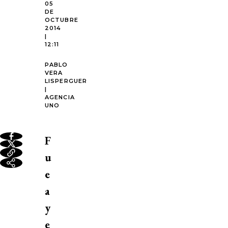
05
DE
OCTUBRE
2014
|
12:11
PABLO
VERA
LISPERGUER
|
AGENCIA
UNO
F
u
e
a
y
e