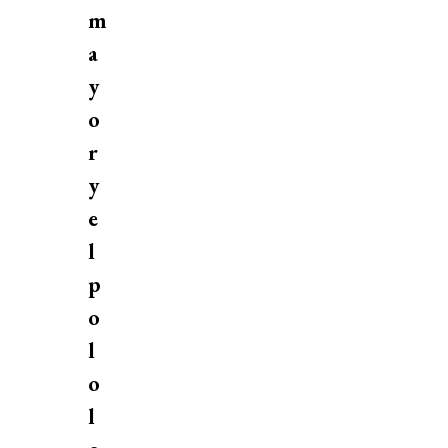
m
a
y
o
r
y
e
l
p
o
l
o
l