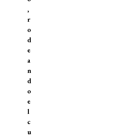
,
r
o
d
e
a
n
d
o
e
l
c
u