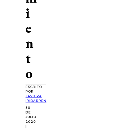
i
e
n
t
o
ESCRITO
POR:
JAVIERA
IRIBARREN
30
DE
JULIO
2020
|