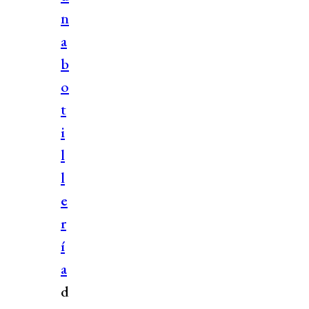
n
a
b
o
t
i
l
l
e
r
í
a
d